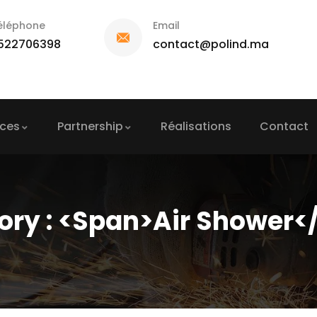
éléphone
Email
522706398
contact@polind.ma
ices
Partnership
Réalisations
Contact
ory : <span>Air Shower<