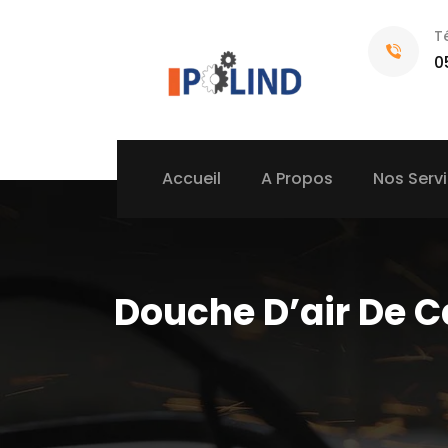
T
0
Accueil
A Propos
Nos Serv
Douche D’air De C