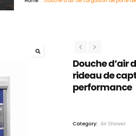
Home
Douche d’air de cargaison de porte d
Douche d’air d
rideau de cap
performance
Category:
Air Shower