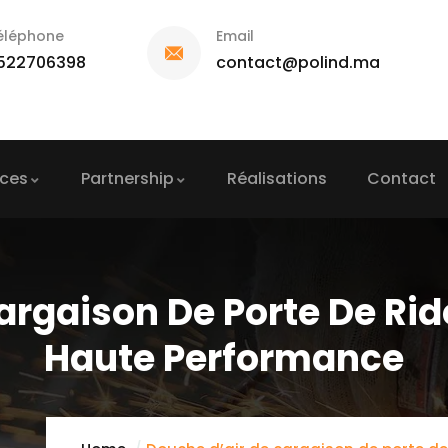
éléphone
Email
522706398
contact@polind.ma
ices
Partnership
Réalisations
Contact
argaison De Porte De Ri
Haute Performance