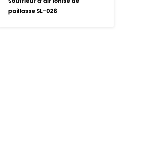
Souffleur d’air ionisé de
paillasse SL-028